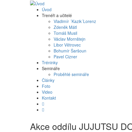
Úvod
Trenéři a učitelé
Vladimír ´Kazik´Lorenz
Zdeněk Mátl
Tomáš Musil
Václav Mornštejn
Libor Větrovec
Bohumír Šaršoun
Pavel Cizner
Tréninky
Semináře
Proběhlé semináře
Články
Foto
Video
Kontakt


Akce oddílu JUJUTSU DOJ