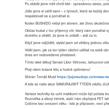
Po obědě jsme měli chvíli klid - opravdovou siestu, po
Jídlo jsme si vařili sami – v týmech, které se každý den 
respektovali se a pomáhali si.
Kodex BUSHIDO nebyl jen slovem, ale živou skutečnost, 
Občas foukal z hor příjemný vítr, který nám pomáhal vy
druhého a věděli, že jsme to zvládli – stál za to.
Když jsme odjížděli, slyšel jsem od většiny jedinou vě
Viděl jsem, jak za ten týden všichni udělali na sobě o
dnes ani nedovedeme představit.
Tímto také děkuji Sensei Libor Větrovec, tahounovi ce
Přeji všem krásné léto a hodně optimismu!
Shinan Tomáš Musil
https://jujutsudojo.cz/tomas-m
A kde se naše akce SAMURAJSKÝ TÝDEN oddílu JUJUT
Variace techniky ko-uchi makikomi může být počata k
Rozcvička a silový trénink, stačí nám obyčejná PET l
Cvičíme bez omezení věku - kdo je připraven, není p