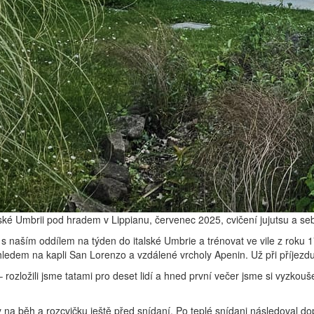
ké Umbrii pod hradem v Lippianu, červenec 2025, cvičení jujutsu a 
s naším oddílem na týden do italské Umbrie a trénovat ve vile z roku 1
ledem na kapli San Lorenzo a vzdálené vrcholy Apenin. Už při příjezdu
rozložili jsme tatami pro deset lidí a hned první večer jsme si vyzkoušel
na běh a rozcvičku ještě před snídaní. Po teplé snídani následoval dopo