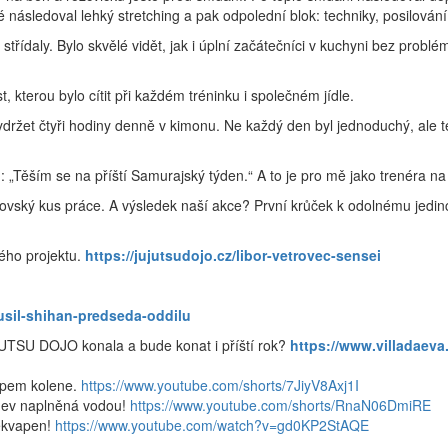
té následoval lehký stretching a pak odpolední blok: techniky, posilov
střídaly. Bylo skvělé vidět, jak i úplní začátečníci v kuchyni bez problém
kterou bylo cítit při každém tréninku i společném jídle.
držet čtyři hodiny denně v kimonu. Ne každý den byl jednoduchý, ale t
tu: „Těším se na příští Samurajský týden.“ A to je pro mě jako trenéra 
brovský kus práce. A výsledek naší akce? První krůček k odolnému jedinc
lého projektu.
https://jujutsudojo.cz/libor-vetrovec-sensei
usil-shihan-predseda-oddilu
SU DOJO konala a bude konat i příští rok?
https://www.villadaeva.
opem kolene.
https://www.youtube.com/shorts/7JiyV8Axj1I
ahev naplněná vodou!
https://www.youtube.com/shorts/RnaN06DmiRE
řekvapen!
https://www.youtube.com/watch?v=gd0KP2StAQE