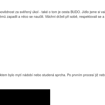
ovědnost za svěřený úkol - také o tom je cesta BUDO. Jídlo jsme si vaři
lémů zapadli a něco se naučili. Všichni drželi při sobě, respektovali se 
diktem bylo mytí nádobí nebo studená sprcha. Po prvním procesí již neb