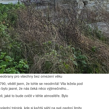
sebeobrany pro všechny bez omezení věku
790, věděl jsem, že tohle se neodmítá! Vila ležela pod
 bylo jasné, že nás čeká něco výjimečného...
i, jaké to bude cvičit v téhle atmosféře. Bylo
lední trénink, kde si každý sáhl na své osobní limity.