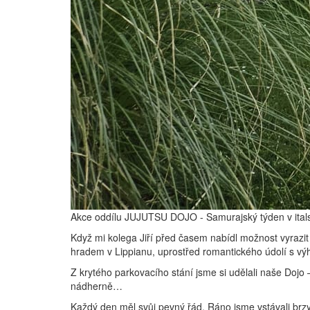
Akce oddílu JUJUTSU DOJO - Samurajský týden v itals
Když mi kolega Jiří před časem nabídl možnost vyrazit 
hradem v Lippianu, uprostřed romantického údolí s výh
Z krytého parkovacího stání jsme si udělali naše Dojo – 
nádherně…
Každý den měl svůj pevný řád. Ráno jsme vstávali brzy 