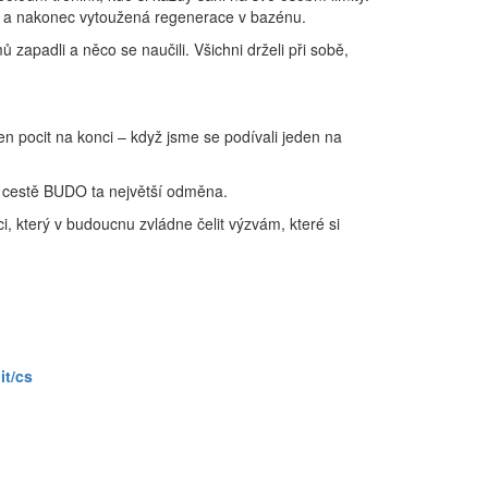
ání a nakonec vytoužená regenerace v bazénu.
ů zapadli a něco se naučili. Všichni drželi při sobě,
en pocit na konci – když jsme se podívali jeden na
na cestě BUDO ta největší odměna.
i, který v budoucnu zvládne čelit výzvám, které si
it/cs