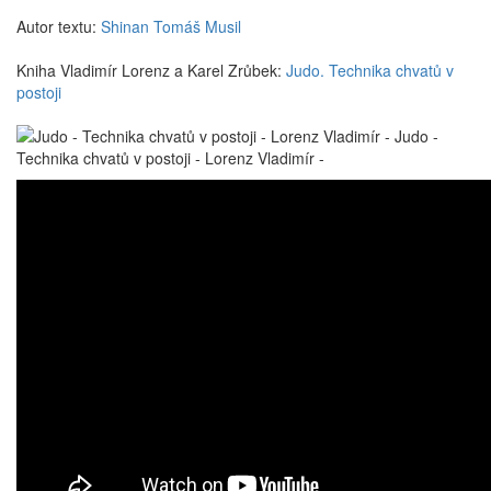
Autor textu:
Shinan Tomáš Musil
Kniha Vladimír Lorenz a Karel Zrůbek:
Judo. Technika chvatů v
postoji