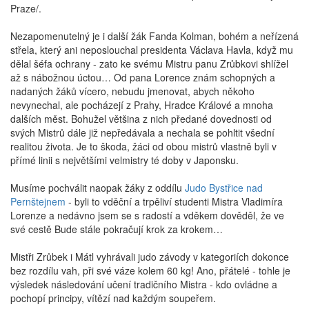
Praze/.
Nezapomenutelný je i další žák Fanda Kolman, bohém a neřízená
střela, který ani neposlouchal presidenta Václava Havla, když mu
dělal šéfa ochrany - zato ke svému Mistru panu Zrůbkovi shlížel
až s nábožnou úctou… Od pana Lorence znám schopných a
nadaných žáků vícero, nebudu jmenovat, abych někoho
nevynechal, ale pocházejí z Prahy, Hradce Králové a mnoha
dalších měst. Bohužel většina z nich předané dovednosti od
svých Mistrů dále již nepředávala a nechala se pohltit všední
realitou života. Je to škoda, žáci od obou mistrů vlastně byli v
přímé linii s největšími velmistry té doby v Japonsku.
Musíme pochválit naopak žáky z oddílu
Judo Bystřice nad
Pernštejnem
- byli to vděční a trpěliví studenti Mistra Vladimíra
Lorenze a nedávno jsem se s radostí a vděkem dověděl, že ve
své cestě Bude stále pokračují krok za krokem…
Mistři Zrůbek i Mátl vyhrávali judo závody v kategoriích dokonce
bez rozdílu vah, při své váze kolem 60 kg! Ano, přátelé - tohle je
výsledek následování učení tradičního Mistra - kdo ovládne a
pochopí principy, vítězí nad každým soupeřem.