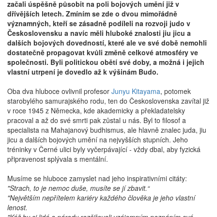
začali úspěšně působit na poli bojových umění již v
dřívějších letech. Zmíním se zde o dvou mimořádně
významných, kteří se zásadně podíleli na rozvoji judo v
Československu a navíc měli hluboké znalosti jiu jicu a
dalších bojových dovedností, které ale ve své době nemohli
dostatečně propagovat kvůli změně celkové atmosféry ve
společnosti. Byli politickou obětí své doby, a možná i jejich
vlastní utrpení je dovedlo až k výšinám Budo.
Oba dva hluboce ovlivnil profesor
Junyu Kitayama
, potomek
starobylého samurajského rodu, ten do Československa zavítal již
v roce 1945 z Německa, kde akademicky a překladatelsky
pracoval a až do své smrti pak zůstal u nás. Byl to filosof a
specialista na Mahajanový budhismus, ale hlavně znalec juda, jiu
jicu a dalších bojových umění na nejvyšších stupních. Jeho
tréninky v Černé ulici byly vyčerpávající - vždy dbal, aby fyzická
připravenost splývala s mentální.
Musíme se hluboce zamyslet nad jeho inspirativními citáty:
"Strach, to je nemoc duše, musíte se jí zbavit.“
"Největším nepřítelem kariéry každého člověka je jeho vlastní
lenost.