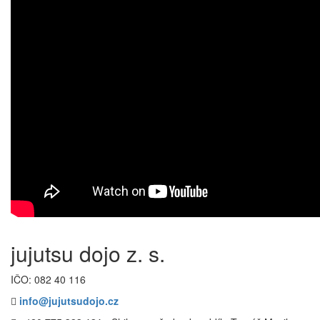
jujutsu dojo z. s.
IČO: 082 40 116

info@jujutsudojo.cz