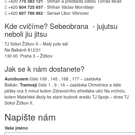

+420
775 383 121
- Shihan a předseda oddílu Tomáš Musil

+420
604 725 657
- Shihan Václav Mornštejn

+420
607 788 862
- Sensei Libor Větrovec
Kde cvičíme? Sebeobrana - jujutsu
neboli jiu jitsu
TJ Sokol Žižkov II – Malý judo sál
Na Balkáně 812/21
130 00 Praha 3 – Žižkov
Jak se k nám dostanete?
Autobusem
číslo 109 , 145 , 168 , 177 – zastávka
Balkán.
Tramvají
číslo 1 , 9 , 16 – zastávka Chmelnice a dále
pěšky cca 5 minut kolem Zdravotního střediska ulicí Na vrcholu,
kolem Mateřské školy ke staré budově areálu TJ Spoje – dnes TJ
Sokol Žižkov II.
Napište nám
Vaše jméno